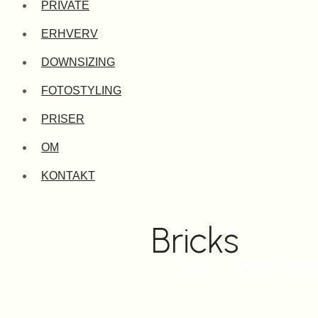
PRIVATE
ERHVERV
DOWNSIZING
FOTOSTYLING
PRISER
OM
KONTAKT
Bricks
(+45) 26 83 01 55
line@aarhusrum