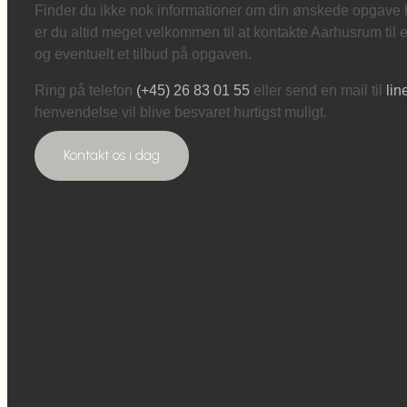
Finder du ikke nok informationer om din ønskede opgave
er du altid meget velkommen til at kontakte Aarhusrum til 
og eventuelt et tilbud på opgaven.
Ring på telefon
(+45) 26 83 01 55
eller send en mail til
li
henvendelse vil blive besvaret hurtigst muligt.
Kontakt os i dag