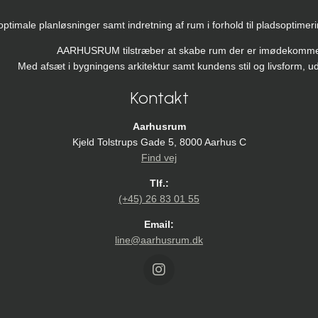
male planløsninger samt indretning af rum i forhold til pladsoptimering
AARHUSRUM tilstræber at skabe rum der er imødekommende,
Med afsæt i bygningens arkitektur samt kundens stil og livsform,
Kontakt
Aarhusrum
Kjeld Tolstrups Gade 5, 8000 Aarhus C
Find vej
Tlf.:
(+45) 26 83 01 55
Email:
line@aarhusrum.dk