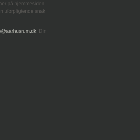
 her på hjemmesiden,
en uforpligtende snak
ne@aarhusrum.dk
. Din