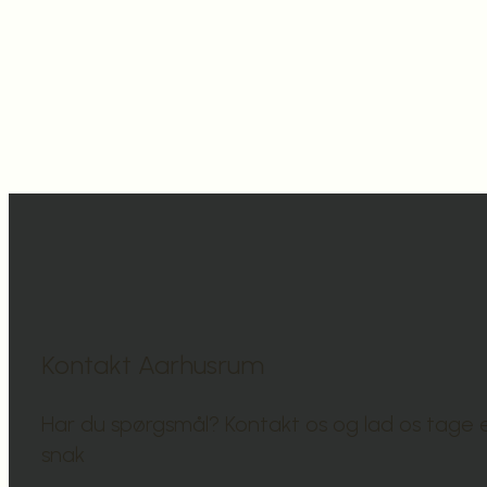
Kontakt Aarhusrum
Har du spørgsmål? Kontakt os og lad os tage 
snak