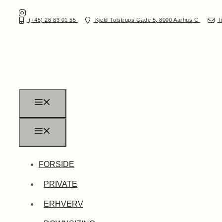
(+45) 26 83 01 55
Kjeld Tolstrups Gade 5, 8000 Aarhus C
l
FORSIDE
PRIVATE
ERHVERV